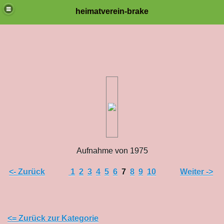
heimatverein-brake
Aufnahme von 1975
<- Zurück
1
2
3
4
5
6
7
8
9
10
Weiter ->
<= Zurück zur Kategorie