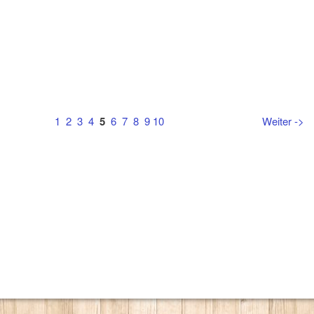
1
2
3
4
5
6
7
8
9
10
Weiter ->