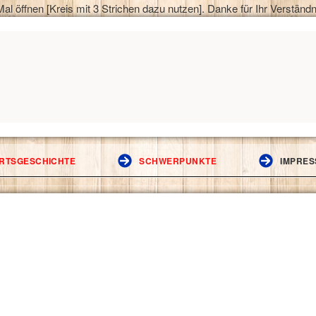
al öffnen [Kreis mit 3 Strichen dazu nutzen]. Danke für Ihr Verständn
ORTSGESCHICHTE
SCHWERPUNKTE
IMPRES