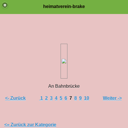
heimatverein-brake
An Bahnbrücke
<- Zurück
1
2
3
4
5
6
7
8
9
10
Weiter ->
<= Zurück zur Kategorie