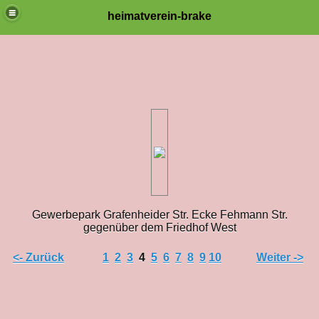
heimatverein-brake
Gewerbepark Grafenheider Str. Ecke Fehmann Str.
gegenüber dem Friedhof West
<- Zurück
1
2
3
4
5
6
7
8
9
10
Weiter ->