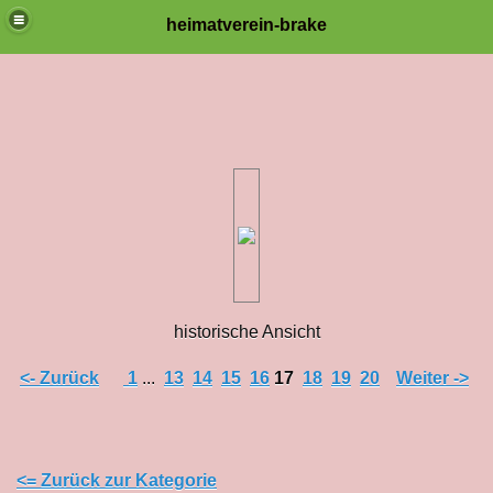
heimatverein-brake
historische Ansicht
<- Zurück
1
...
13
14
15
16
17
18
19
20
Weiter ->
<= Zurück zur Kategorie