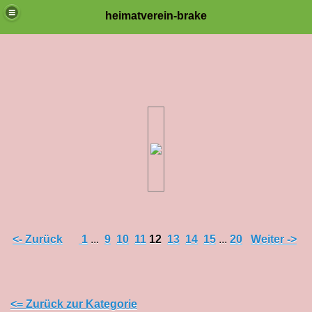
heimatverein-brake
<- Zurück
1
...
9
10
11
12
13
14
15
...
20
Weiter ->
<= Zurück zur Kategorie