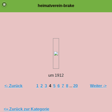
heimatverein-brake
um 1912
<- Zurück
1
2
3
4
5
6
7
8
...
20
Weiter ->
<= Zurück zur Kategorie