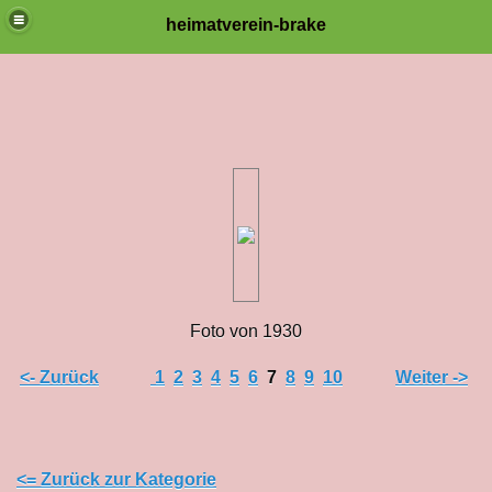
heimatverein-brake
Foto von 1930
<- Zurück
1
2
3
4
5
6
7
8
9
10
Weiter ->
<= Zurück zur Kategorie