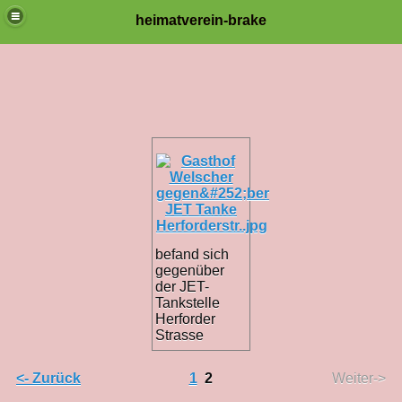
heimatverein-brake
befand sich
gegenüber
der JET-
Tankstelle
Herforder
Strasse
<- Zurück
1
2
Weiter->