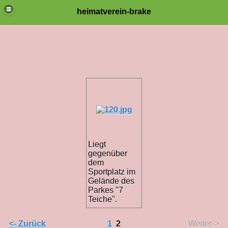
heimatverein-brake
Liegt
gegenüber
dem
Sportplatz im
Gelände des
Parkes "7
Teiche".
<- Zurück
1
2
Weiter->